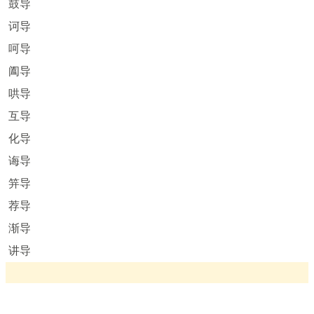
鼓导
诃导
呵导
阖导
哄导
互导
化导
诲导
笄导
荐导
渐导
讲导