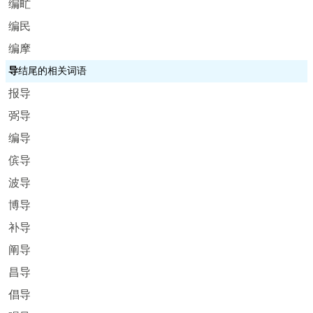
编甿
编民
编摩
导
结尾的相关词语
报导
弼导
编导
傧导
波导
博导
补导
阐导
昌导
倡导