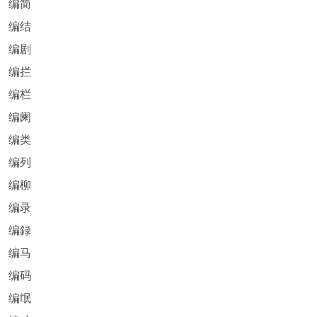
编简
编结
编剧
编拦
编栏
编阑
编类
编列
编柳
编录
编録
编马
编码
编氓