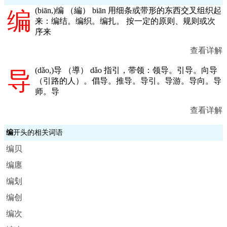
(
biān,
)编 （編） biān 用细条或带形的东西交叉组织起
编
来：编结。编织。编扎。 按一定的原则、规则或次
序来
查看详解
(
dǎo,
)导 （導） dǎo 指引，带领：领导。引导。向导
导
（引路的人）。倡导。推导。导引。导游。导向。导
师。导
查看详解
编
开头的相关词语
编贝
编廛
编刬
编创
编次