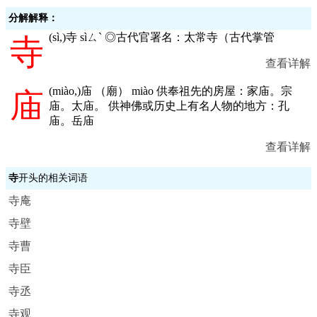
分解解释：
(
sì,
)寺 sìㄙˋ ◎古代官署名：太常寺（古代掌管
寺
查看详解
(
miào,
)庙 （廟） miào 供奉祖先的房屋：家庙。宗
庙
庙。太庙。 供神佛或历史上有名人物的地方：孔
庙。岳庙
查看详解
寺
开头的相关词语
寺庵
寺壁
寺曹
寺臣
寺丞
寺观