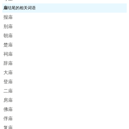
庙
结尾的相关词语
报庙
别庙
朝庙
楚庙
祠庙
辞庙
大庙
登庙
二庙
房庙
佛庙
俘庙
复庙