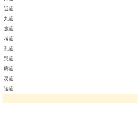
近庙
九庙
龛庙
考庙
孔庙
哭庙
廊庙
灵庙
陵庙