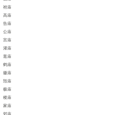
祔庙
高庙
告庙
公庙
宫庙
灌庙
逛庙
鹤庙
徽庙
毁庙
极庙
稷庙
家庙
郊庙