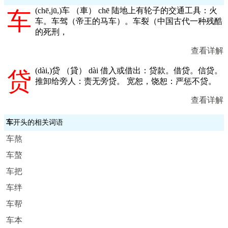
(
chē,jū,
)车 （車） chē 陆地上有轮子的交通工具：火
车
车。车驾（帝王的马车）。车裂（中国古代一种残酷
的死刑，
查看详解
(
dài,
)贷 （貸） dài 借入或借出：贷款。借贷。信贷。
贷
推卸给旁人：责无旁贷。 宽恕，饶恕：严惩不贷。
查看详解
车
开头的相关词语
车熬
车螯
车把
车绊
车帮
车本