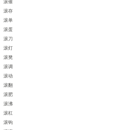
滚催
滚存
滚单
滚蛋
滚刀
滚灯
滚凳
滚调
滚动
滚翻
滚肥
滚沸
滚杠
滚钩