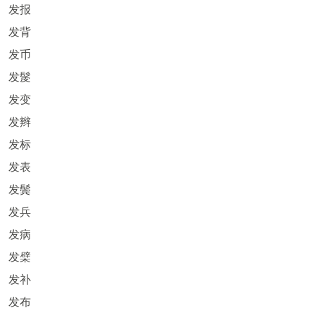
发报
发背
发币
发髲
发变
发辫
发标
发表
发鬓
发兵
发病
发檗
发补
发布