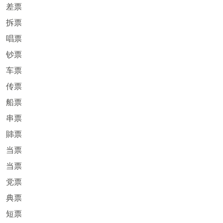
差票
拆票
唱票
钞票
车票
传票
船票
串票
賗票
当票
当票
党票
典票
短票