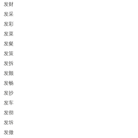
发财
发采
发彩
发菜
发粲
发策
发拆
发颤
发畅
发抄
发车
发彻
发坼
发撤