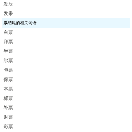
发辰
发乘
票
结尾的相关词语
白票
拜票
半票
绑票
包票
保票
本票
标票
补票
财票
彩票