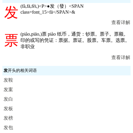
(
fà,fā,fèi,
)<P>●发（發）<SPAN
发
class=font_15>fā</SPAN>&
查看详解
(
piào,piāo,
)票 piào 纸币，通货：钞票。票子。票额。
票
印的或写的凭证：票据。票证。股票。车票。选票。
非职业
查看详解
发
开头的相关词语
发鞍
发案
发白
发板
发榜
发包