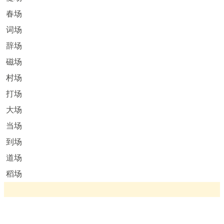
春场
词场
辞场
磁场
村场
打场
大场
当场
到场
道场
稻场