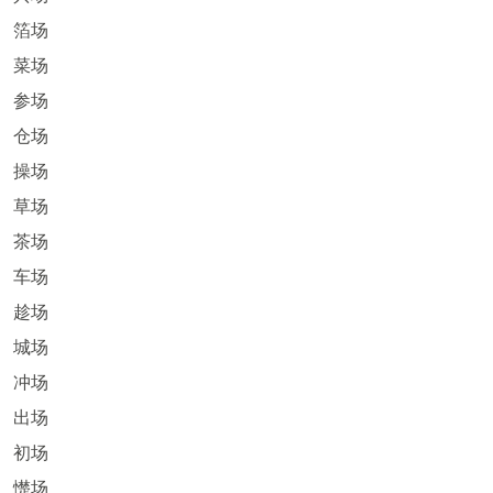
箔场
菜场
参场
仓场
操场
草场
茶场
车场
趁场
城场
冲场
出场
初场
憷场