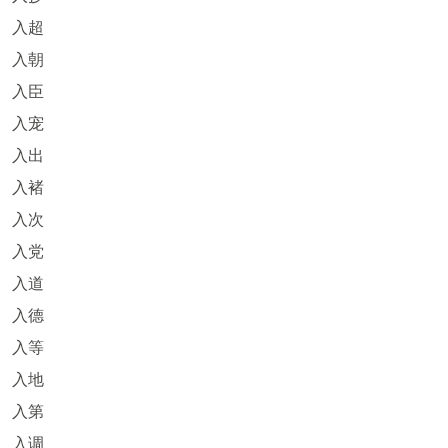
入超
入朝
入臣
入宠
入出
入褚
入次
入党
入道
入德
入等
入地
入第
入调