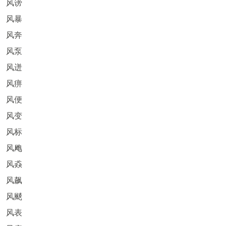
风谤
风暴
风奔
风泵
风迸
风痹
风便
风变
风标
风飑
风猋
风飙
风颷
风表