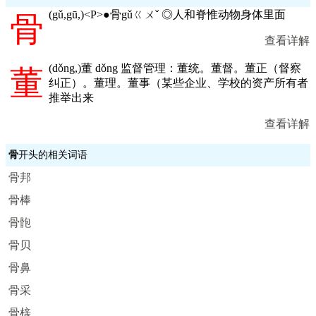
(
gǔ,gū,
)<P>●骨gǔㄍㄨˇ ◎人和脊惟动物身体里面
骨
查看详解
(
dǒng,
)董 dǒng 监督管理：董统。董督。董正（督察
董
纠正）。董理。董事（某些企业、学校的资产所有者
推举出来
查看详解
骨
开头的相关词语
骨邦
骨棒
骨骲
骨贝
骨鼻
骨采
骨榇