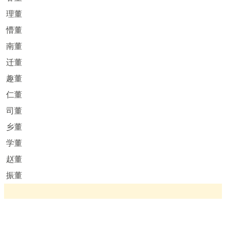
理董
懵董
南董
迁董
趣董
仁董
司董
乡董
学董
赵董
振董