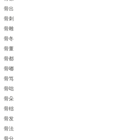
骨出
骨刺
骨雕
骨冬
骨董
骨都
骨嘟
骨笃
骨咄
骨朵
骨柮
骨发
骨法
骨分