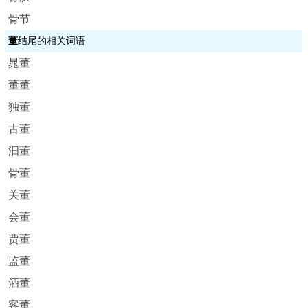
骨节
董
结尾的相关词语
晁董
董董
独董
古董
汩董
骨董
关董
会董
贾董
监董
酒董
客董