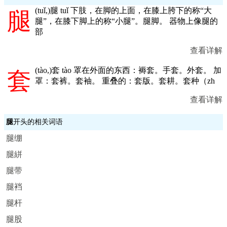
(
tuǐ,
)腿 tuǐ 下肢，在脚的上面，在膝上胯下的称“大
腿
腿”，在膝下脚上的称“小腿”。腿脚。 器物上像腿的
部
查看详解
(
tào,
)套 tào 罩在外面的东西：褥套。手套。外套。 加
套
罩：套裤。套袖。 重叠的：套版。套耕。套种（zh
查看详解
腿
开头的相关词语
腿绷
腿絣
腿带
腿裆
腿杆
腿股