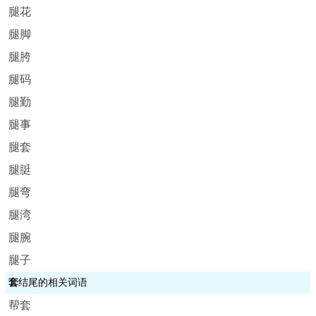
腿花
腿脚
腿胯
腿码
腿勤
腿事
腿套
腿脡
腿弯
腿湾
腿腕
腿子
套
结尾的相关词语
帮套