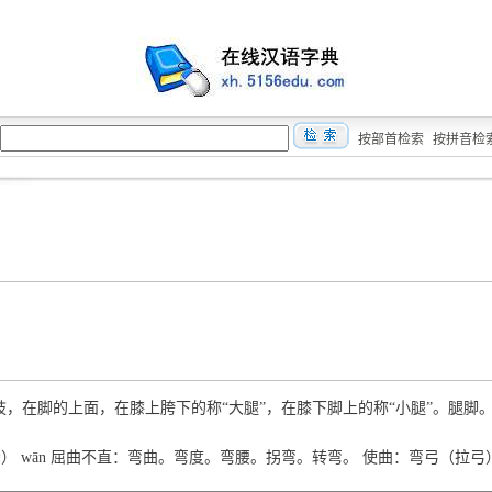
按部首检索
按拼音检
ǐ 下肢，在脚的上面，在膝上胯下的称“大腿”，在膝下脚上的称“小腿”。腿脚
彎） wān 屈曲不直：弯曲。弯度。弯腰。拐弯。转弯。 使曲：弯弓（拉弓）