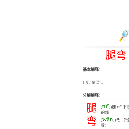
腿弯
基本解释
：
1.见"腿湾"。
分解解释：
腿
tuǐ,
(
)腿 tu
的部
弯
wān,
(
)弯 （
数：