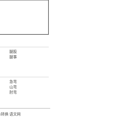
腿股
腿事
急弯
山弯
肘弯
体转换
语文网