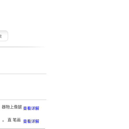
索
。 器物上像腿
查看详解
。 直 笔画
查看详解