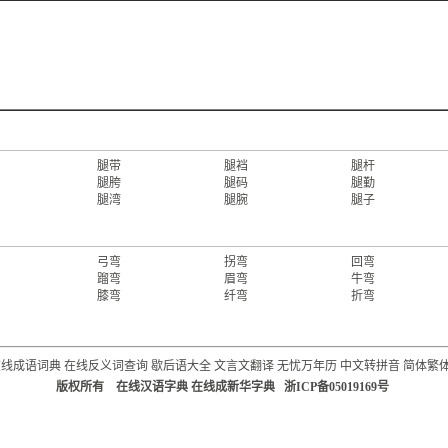
腿带
腿裆
腿杆
腿胯
腿码
腿勤
腿湾
腿腕
腿子
弓弯
拐弯
回弯
蹓弯
眉弯
牛弯
膝弯
纤弯
折弯
在线成语词典
在线反义词查询
歇后语大全
文言文翻译
无忧万年历
中文转拼音
简体繁
版权所有 在线汉语字典 在线成新华字典 浙ICP备05019169号