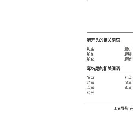
腿开头的相关词语
：
腿绷
腿絣
腿花
腿脚
腿套
腿脡
弯结尾的相关词语
：
臂弯
打弯
溜弯
遛弯
双弯
弯弯
转弯
工具导航
: