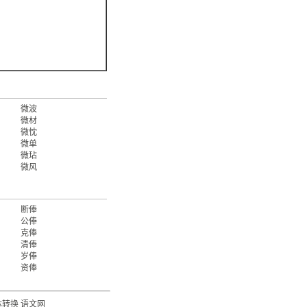
微波
微材
微忱
微单
微玷
微风
断俸
公俸
克俸
清俸
岁俸
资俸
体转换
语文网