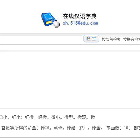
按部首检索
按拼音检
ēi ◎小，细小：细微。轻微。微小。微型。微观。微
èng 官员等所得的薪金：俸禄。薪俸。俸给（j?）。俸金。 笔画数：10； 部