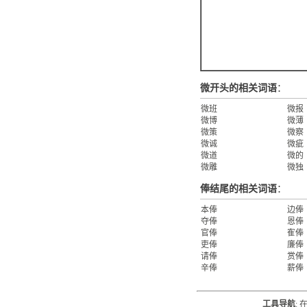
微开头的相关词语
：
微班
微报
微博
微薄
微策
微察
微诚
微疵
微道
微的
微雕
微独
俸结尾的相关词语
：
本俸
边俸
夺俸
恩俸
官俸
隺俸
吏俸
廉俸
请俸
赏俸
辛俸
薪俸
工具导航
: