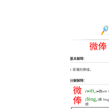
微俸
基本解释
：
1.菲薄的俸禄。
分解解释：
微
wēi,
(
)●微w
俸
fèng,
(
)俸 f
顺