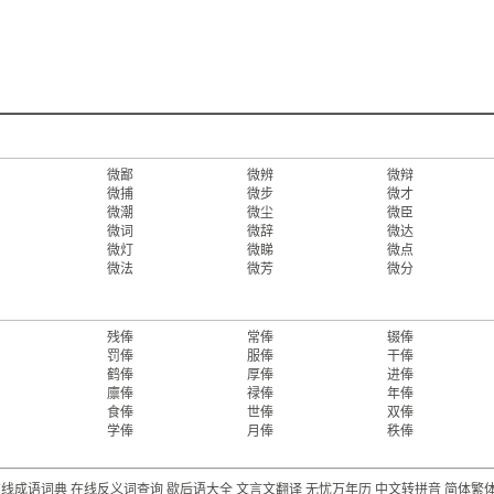
微鄙
微辨
微辩
微捕
微步
微才
微潮
微尘
微臣
微词
微辞
微达
微灯
微睇
微点
微法
微芳
微分
残俸
常俸
辍俸
罚俸
服俸
干俸
鹤俸
厚俸
进俸
廪俸
禄俸
年俸
食俸
世俸
双俸
学俸
月俸
秩俸
在线成语词典
在线反义词查询
歇后语大全
文言文翻译
无忧万年历
中文转拼音
简体繁