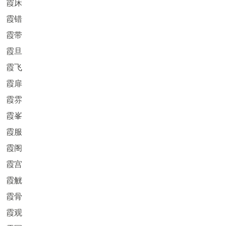
霞床
霞错
霞带
霞旦
霞飞
霞扉
霞雰
霞峯
霞服
霞阁
霞宫
霞觥
霞骨
霞观