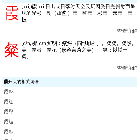
(
xiá,
)霞 xiá 日出或日落时天空云层因受日光斜射而呈
霞
现的光彩：朝（zh乷 ）霞。晚霞。彩霞。云霞。霞
帔
查看详解
(
càn,
)粲 càn 鲜明：粲烂（同“灿烂”）。粲粲。粲然。
粲
美：粲者。粲花（形容言谈之美）。 笑：以博一
粲。
查看详解
霞
开头的相关词语
霞杯
霞绷
霞壁
霞编
霞标