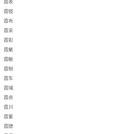
霞表
霞驳
霞布
霞采
霞彩
霞粲
霞敞
霞朝
霞车
霞城
霞赤
霞川
霞窗
霞牕