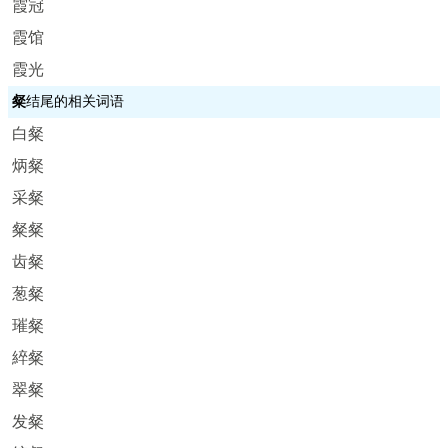
霞冠
霞馆
霞光
粲
结尾的相关词语
白粲
炳粲
采粲
粲粲
齿粲
葱粲
璀粲
綷粲
翠粲
发粲