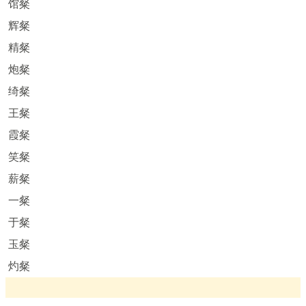
馆粲
辉粲
精粲
炮粲
绮粲
王粲
霞粲
笑粲
薪粲
一粲
于粲
玉粲
灼粲