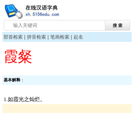
|
|
|
部首检索
拼音检索
笔画检索
起名
霞粲
基本解释
：
1.如霞光之灿烂。