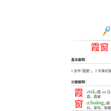
霞窗
基本解释
：
1.亦作"霞牕"。 2.华美的
分解解释：
霞
xiá,
(
)霞 x
霞。霞帔
窗
chuāng,
(
)
纱。窗帘。窗幔