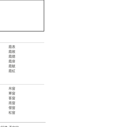
霞表
霞敞
霞牕
霞扉
霞觥
霞虹
吊窗
寒窗
客窗
南窗
僧窗
松窗