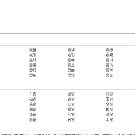
霞壁
霞编
霞标
霞采
霞彩
霞粲
霞城
霞赤
霞川
霞带
霞旦
霞飞
霞服
霞阁
霞宫
霞冠
霞馆
霞光
车窗
橱窗
灯窗
槅窗
钩窗
闺窗
箭窗
交窗
金窗
漏窗
緑窗
楣窗
绮窗
气窗
晴窗
蜃窗
石窗
水窗