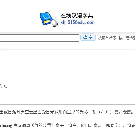
按部首检索
按拼音检
窗户。
iá 日出或日落时天空云层因受日光斜射而呈现的光彩：朝（zh乷 ）霞。晚霞
窗 chuāng 房屋通风透气的装置：窗子。窗户。窗口。窗友（即同学）。窗