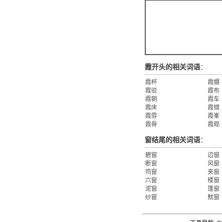
霞开头的相关词语
：
霞杯
霞绷
霞驳
霞布
霞朝
霞车
霞床
霞错
霞雰
霞峯
霞骨
霞观
窗结尾的相关词语
：
碧窗
边窗
断窗
风窗
鸡窗
夹窗
六窗
楼窗
泥窗
篷窗
纱窗
魫窗