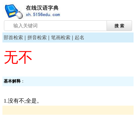
|
|
|
部首检索
拼音检索
笔画检索
起名
无不
基本解释
：
1.没有不;全是。