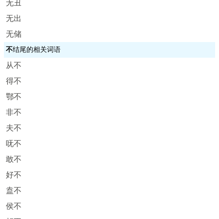
无丑
无出
无储
不
结尾的相关词语
从不
得不
鄂不
非不
夫不
呒不
敢不
好不
盍不
侯不