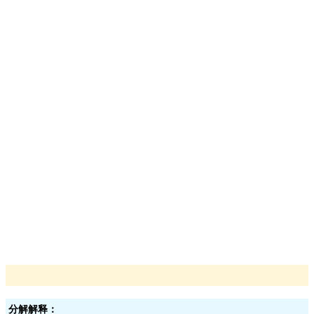
分解解释：