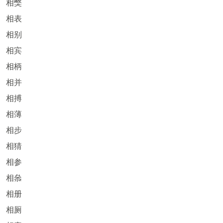
相獘
相表
相别
相宾
相柄
相并
相搏
相薄
相步
相猜
相参
相叅
相册
相厕