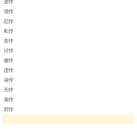
逆悖
强悖
忍悖
私悖
贪悖
讨悖
顽悖
违悖
诬悖
无悖
枭悖
邪悖