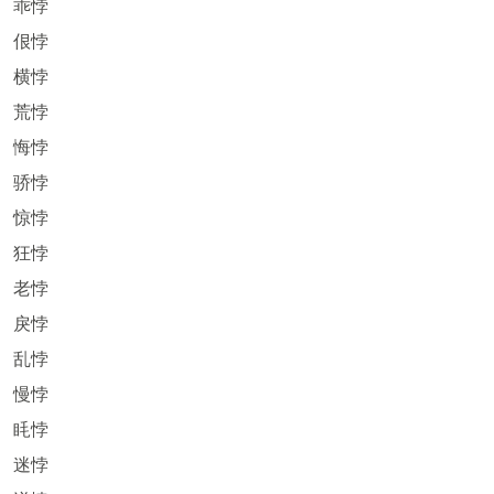
乖悖
佷悖
横悖
荒悖
悔悖
骄悖
惊悖
狂悖
老悖
戾悖
乱悖
慢悖
眊悖
迷悖