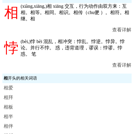
(
xiàng,xiāng,
)相 xiāng 交互，行为动作由双方来：互
相
相。相等。相同。相识。相传（chu俷 ）。相符。相
继。相
查看详解
(
bèi,
)悖 bèi 混乱，相冲突：悖乱。悖逆。悖异。悖
悖
论。并行不悖。 惑，违背道理，谬误：悖谬。悖
惑。 笔
查看详解
相
开头的相关词语
相爱
相拜
相板
相半
相伴