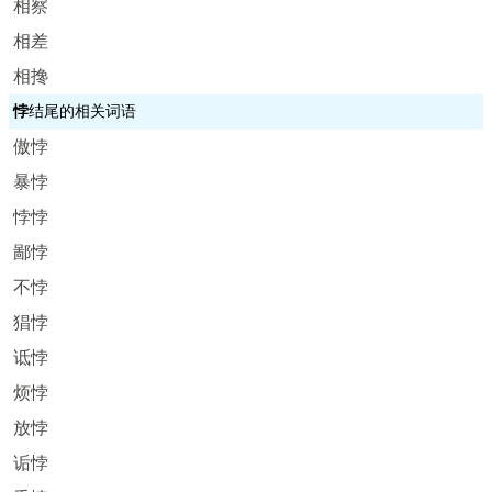
相察
相差
相搀
悖
结尾的相关词语
傲悖
暴悖
悖悖
鄙悖
不悖
猖悖
诋悖
烦悖
放悖
诟悖