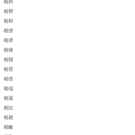
相邦
相帮
相幇
相傍
相谤
相保
相报
相背
相倍
相偪
相逼
相比
相毙
相敝