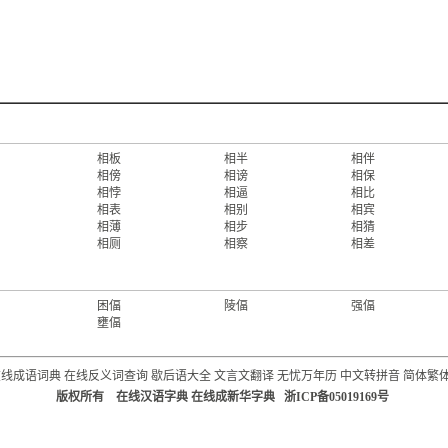
相板
相半
相伴
相傍
相谤
相保
相悖
相逼
相比
相表
相别
相宾
相薄
相步
相猜
相厕
相察
相差
困偪
陵偪
强偪
壅偪
在线成语词典
在线反义词查询
歇后语大全
文言文翻译
无忧万年历
中文转拼音
简体繁
版权所有 在线汉语字典 在线成新华字典 浙ICP备05019169号