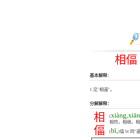
相偪
基本解释
：
1.见"相逼"。
分解解释：
相
xiàng,xiān
(
相符。相继。相
偪
bī,
(
)偪 bī 同