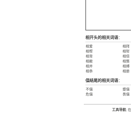
相开头的相关词语
：
相爱
相拜
相帮
相幇
相背
相倍
相敝
相獘
相并
相搏
相叅
相册
偪结尾的相关词语
：
不偪
蹙偪
危偪
畏偪
工具导航
: