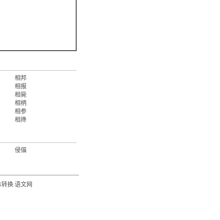
相邦
相报
相毙
相柄
相参
相搀
侵偪
体转换
语文网