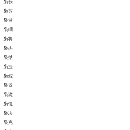
枭获
枭剪
枭健
枭瞯
枭将
枭杰
枭桀
枭捷
枭鲸
枭景
枭獍
枭镜
枭决
枭克