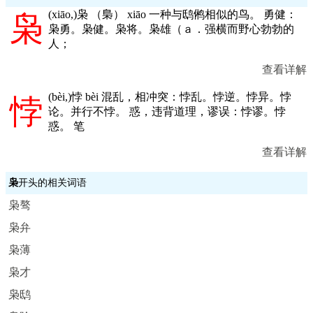
(
xiāo,
)枭 （梟） xiāo 一种与鸱鸺相似的鸟。 勇健：
枭
枭勇。枭健。枭将。枭雄（ａ．强横而野心勃勃的
人；
查看详解
(
bèi,
)悖 bèi 混乱，相冲突：悖乱。悖逆。悖异。悖
悖
论。并行不悖。 惑，违背道理，谬误：悖谬。悖
惑。 笔
查看详解
枭
开头的相关词语
枭骜
枭弁
枭薄
枭才
枭鸱