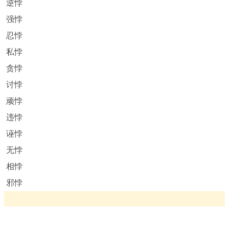
逆悖
强悖
忍悖
私悖
贪悖
讨悖
顽悖
违悖
诬悖
无悖
相悖
邪悖