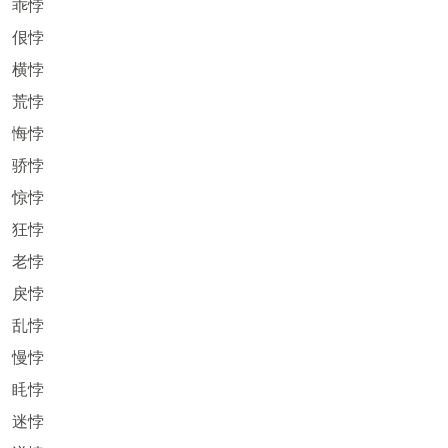
乖悖
佷悖
横悖
荒悖
悔悖
骄悖
惊悖
狂悖
老悖
戾悖
乱悖
慢悖
眊悖
迷悖