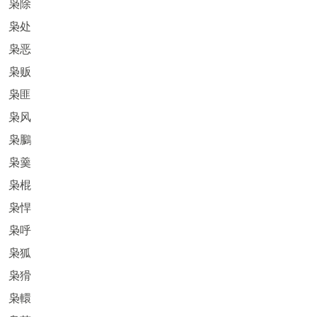
枭除
枭处
枭恶
枭贩
枭匪
枭风
枭鵩
枭羹
枭棍
枭悍
枭呼
枭狐
枭猾
枭轘