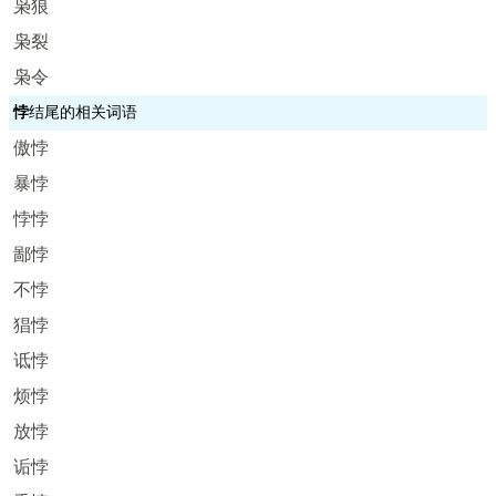
枭狼
枭裂
枭令
悖
结尾的相关词语
傲悖
暴悖
悖悖
鄙悖
不悖
猖悖
诋悖
烦悖
放悖
诟悖