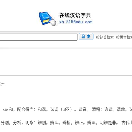
按部首检索
按拼音检
辩"。
） xié 和，配合得当：和谐。谐调（ti俹 ）。谐音。 滑稽：诙谐。谐趣
biàn 分别，分析，明察：辨别。辨认。辨析。辨正。辨识。明辨是非。 古代