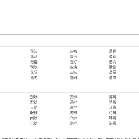
谐波
谐畅
谐鬯
谐从
谐当
谐调
谐怪
谐好
谐合
谐欢
谐焕
谐诙
谐辑
谐际
谐贾
谐句
谐剧
谐决
别辨
驳辨
博辨
澄辨
逞辨
骋辨
大辨
谛辨
订辨
服辨
该辨
苟辨
闳辨
户辨
哗辨
记辨
鉴辨
讲辨