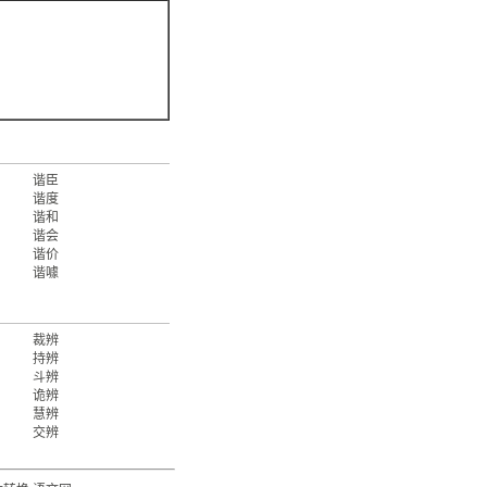
谐臣
谐度
谐和
谐会
谐价
谐噱
裁辨
持辨
斗辨
诡辨
慧辨
交辨