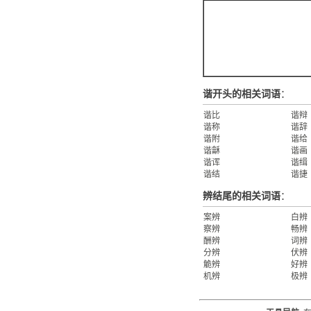
谐开头的相关词语
：
谐比
谐辩
谐称
谐辞
谐附
谐给
谐龢
谐画
谐诨
谐缉
谐结
谐捷
辨结尾的相关词语
：
案辨
白辨
察辨
畅辨
酬辨
词辨
分辨
伏辨
觤辨
好辨
机辨
极辨