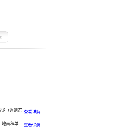
索
。谐谑（诙谐逗
查看详解
土地面积单
查看详解