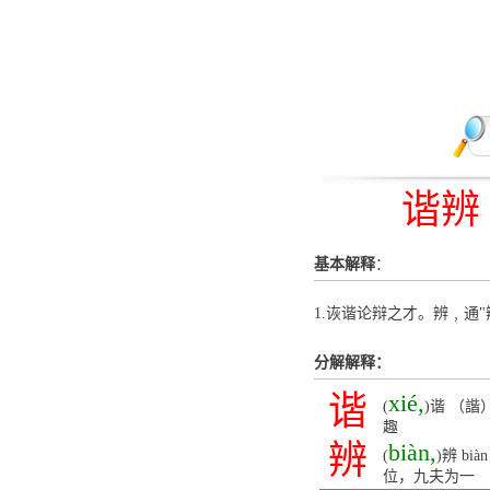
谐辨
基本解释
：
1.诙谐论辩之才。辨﹐通"
分解解释：
谐
xié,
(
)谐 （諧
趣
辨
biàn,
(
)辨 
位，九夫为一