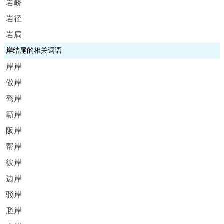
岩峤
岩径
岩扃
岸
结尾的相关词语
岸岸
傲岸
骜岸
霸岸
阪岸
帮岸
彼岸
边岸
驳岸
塍岸