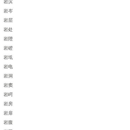
岩滨
岩岑
岩层
岩处
岩隥
岩磴
岩坻
岩电
岩洞
岩窦
岩崿
岩房
岩扉
岩腹