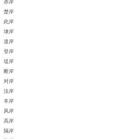
赤岸
楚岸
此岸
埭岸
道岸
登岸
堤岸
断岸
对岸
法岸
丰岸
风岸
高岸
隔岸