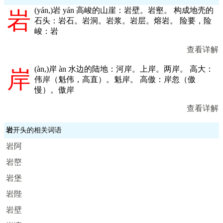
(
yán,
)岩 yán 高峻的山崖：岩壁。岩壑。 构成地壳的
岩
石头：岩石。岩洞。岩浆。岩层。熔岩。 险要，险
峻：岩
查看详解
(
àn,
)岸 àn 水边的陆地：河岸。上岸。两岸。 高大：
岸
伟岸（魁伟，高直）。魁岸。 高傲：岸忽（傲
慢）。傲岸
查看详解
岩
开头的相关词语
岩阿
岩嶅
岩堡
岩陛
岩壁