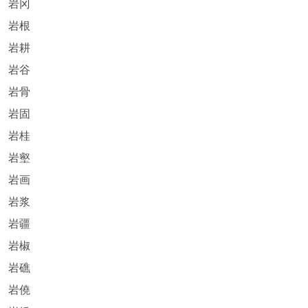
岩冈
岩根
岩耕
岩谷
岩骨
岩固
岩桂
岩壑
岩画
岩浆
岩疆
岩椒
岩礁
岩僥