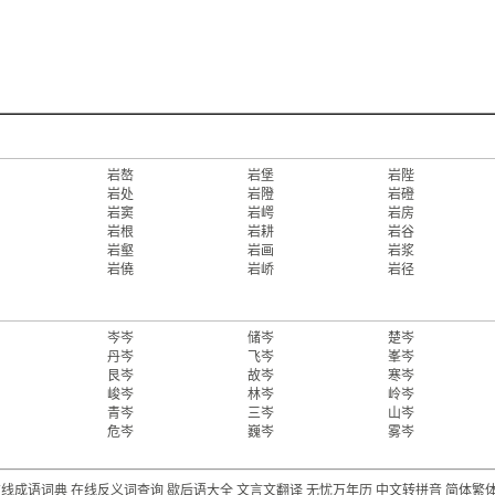
岩嶅
岩堡
岩陛
岩处
岩隥
岩磴
岩窦
岩崿
岩房
岩根
岩耕
岩谷
岩壑
岩画
岩浆
岩僥
岩峤
岩径
岑岑
储岑
楚岑
丹岑
飞岑
峯岑
艮岑
故岑
寒岑
峻岑
林岑
岭岑
青岑
三岑
山岑
危岑
巍岑
雾岑
在线成语词典
在线反义词查询
歇后语大全
文言文翻译
无忧万年历
中文转拼音
简体繁