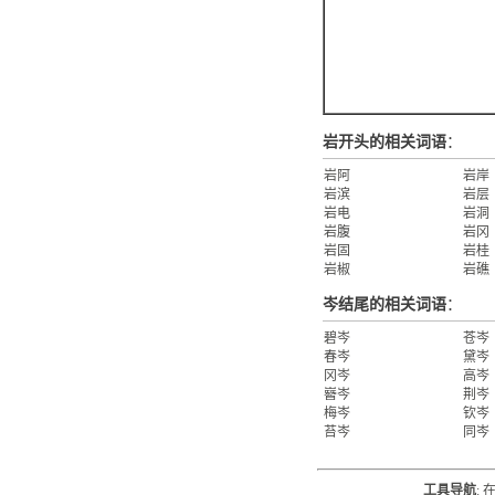
岩开头的相关词语
：
岩阿
岩岸
岩滨
岩层
岩电
岩洞
岩腹
岩冈
岩固
岩桂
岩椒
岩礁
岑结尾的相关词语
：
碧岑
苍岑
春岑
黛岑
冈岑
高岑
嶜岑
荆岑
梅岑
钦岑
苔岑
同岑
工具导航
: