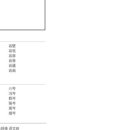
岩壁
岩坻
岩扉
岩骨
岩疆
岩扃
川岑
冯岑
鹤岑
陵岑
嵩岑
细岑
体转换
语文网