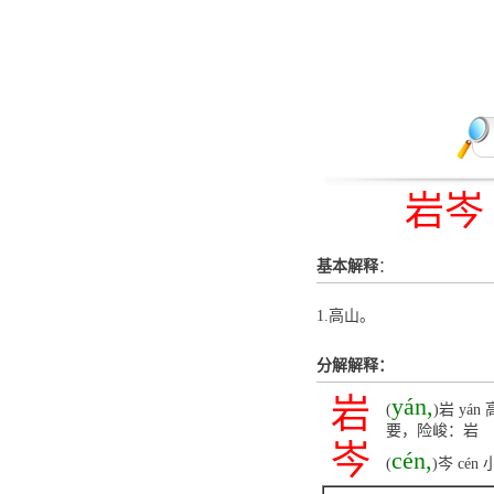
岩岑
基本解释
：
1.高山。
分解解释：
岩
yán,
(
)岩 y
要，险峻：岩
岑
cén,
(
)岑 c