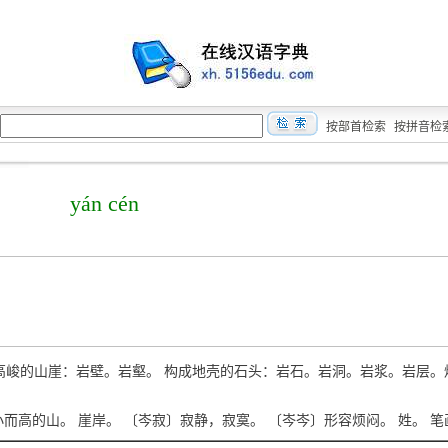
按部首检索
按拼音检
yán cén
án 高峻的山崖：岩壁。岩壑。 构成地壳的石头：岩石。岩洞。岩浆。岩层。
én 小而高的山。 崖岸。 〔岑寂〕寂静，寂寞。 〔岑岑〕形容烦闷。 姓。 笔