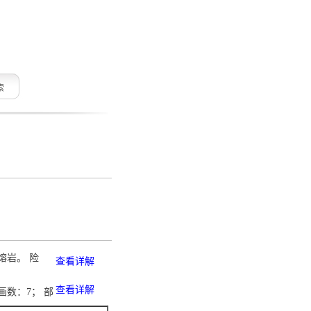
索
熔岩。 险
查看详解
查看详解
画数：7； 部