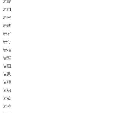
岩腹
岩冈
岩根
岩耕
岩谷
岩骨
岩桂
岩壑
岩画
岩浆
岩疆
岩椒
岩礁
岩僥