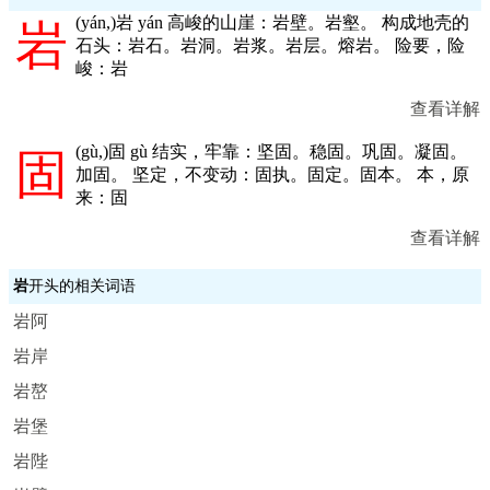
(
yán,
)岩 yán 高峻的山崖：岩壁。岩壑。 构成地壳的
岩
石头：岩石。岩洞。岩浆。岩层。熔岩。 险要，险
峻：岩
查看详解
(
gù,
)固 gù 结实，牢靠：坚固。稳固。巩固。凝固。
固
加固。 坚定，不变动：固执。固定。固本。 本，原
来：固
查看详解
岩
开头的相关词语
岩阿
岩岸
岩嶅
岩堡
岩陛