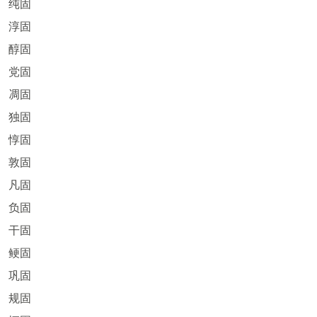
纯固
淳固
醇固
党固
凋固
独固
惇固
敦固
凡固
负固
干固
鲠固
巩固
规固