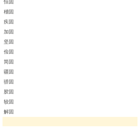
恒固
稽固
疾固
加固
坚固
俭固
简固
疆固
骄固
胶固
较固
解固