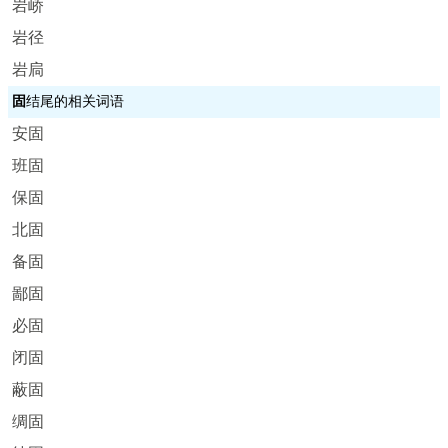
岩峤
岩径
岩扃
固
结尾的相关词语
安固
班固
保固
北固
备固
鄙固
必固
闭固
蔽固
绸固