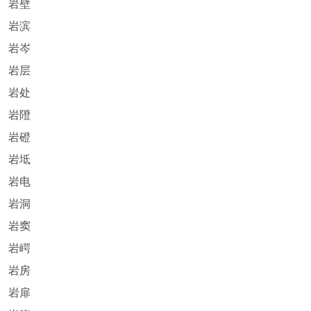
岩壁
岩滨
岩岑
岩层
岩处
岩隥
岩磴
岩坻
岩电
岩洞
岩窦
岩崿
岩房
岩扉