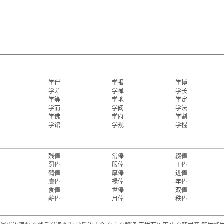
学伴
学报
学博
学差
学禅
学长
学等
学地
学定
学而
学阀
学法
学佛
学府
学割
学馆
学规
学棍
残俸
常俸
辍俸
罚俸
服俸
干俸
鹤俸
厚俸
进俸
廪俸
禄俸
年俸
食俸
世俸
双俸
薪俸
月俸
秩俸