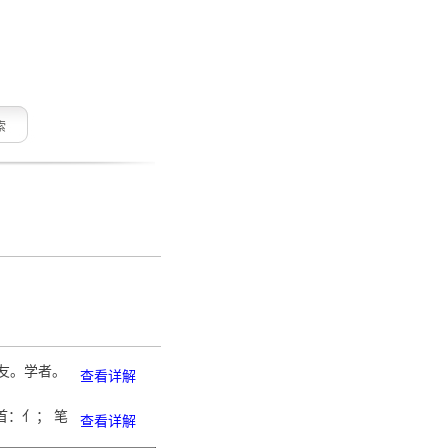
索
学友。学者。
查看详解
首：亻； 笔
查看详解