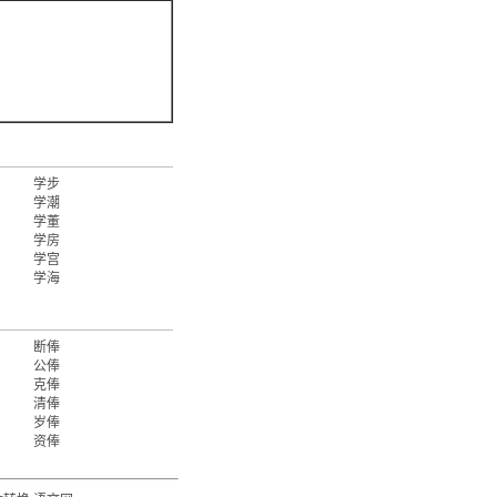
学步
学潮
学董
学房
学宫
学海
断俸
公俸
克俸
清俸
岁俸
资俸