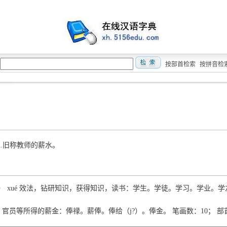
按部首检索
按拼音检
2.旧称教师的薪水。
學） xué 效法，钻研知识，获得知识，读书：学生。学徒。学习。学业。
èng 官员等所得的薪金：俸禄。薪俸。俸给（j?）。俸金。 笔画数：10； 部