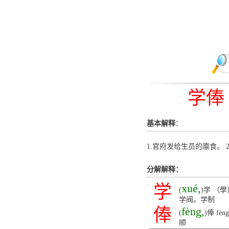
学俸
基本解释
：
1.官府发给生员的廪食。 
分解解释：
学
xué,
(
)学 （
学阀。学制
俸
fèng,
(
)俸 f
顺