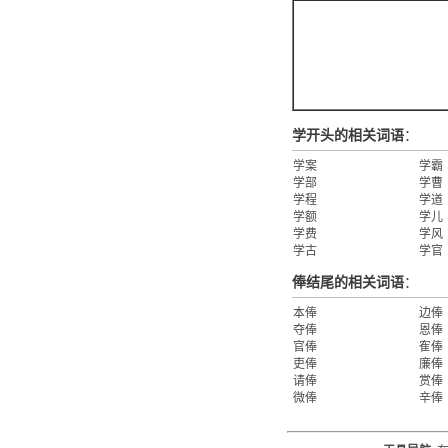
学开头的相关词语
：
学案
学霸
学部
学曹
学程
学道
学额
学儿
学费
学风
学古
学官
俸结尾的相关词语
：
本俸
边俸
夺俸
恩俸
官俸
隺俸
吏俸
廉俸
请俸
赏俸
微俸
辛俸