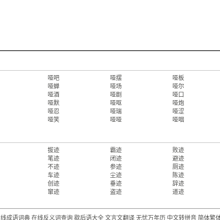
哑吧
哑摆
哑板
哑蝉
哑场
哑尔
哑酒
哑剧
哑口
哑默
哑呕
哑炮
哑忍
哑瑞
哑涩
哑笑
哑哑
哑咽
拔迹
霸迹
败迹
笔迹
闭迹
避迹
不迹
参迹
厕迹
车迹
尘迹
陈迹
创迹
垂迹
辞迹
窜迹
盗迹
道迹
在线成语词典
在线反义词查询
歇后语大全
文言文翻译
无忧万年历
中文转拼音
简体繁