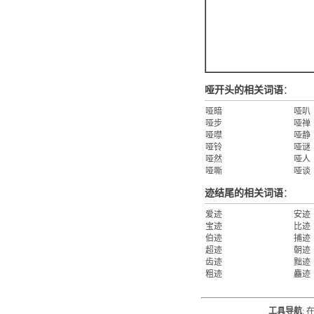
哑开头的相关词语
：
哑暗
哑叭
哑步
哑禅
哑噤
哑静
哑铃
哑谜
哑然
哑人
哑嘶
哑谈
迹结尾的相关词语
：
爱迹
安迹
宝迹
比迹
伯迹
捕迹
超迹
朝迹
齿迹
黜迹
粗迹
麤迹
工具导航
: