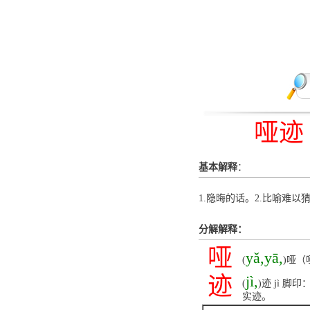
哑迹
基本解释
：
1.隐晦的话。2.比喻难以
分解解释：
哑
yǎ,yā,
(
)哑（
迹
jì,
(
)迹 jì
实迹。