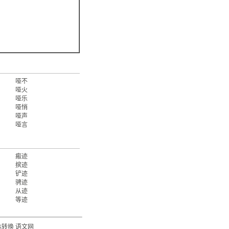
哑不
哑火
哑乐
哑悄
哑声
哑言
瘢迹
摈迹
铲迹
骋迹
从迹
等迹
体转换
语文网