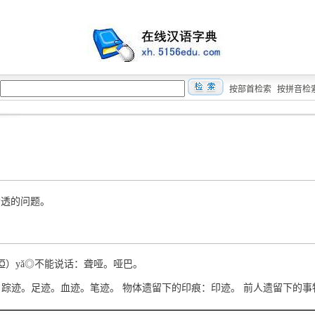
按部首检索
按拼音检
猜透的问题。
啞）yǎ◎不能说话：聋哑。哑巴。
 脚印：踪迹。足迹。血迹。笔迹。 物体遗留下的印痕：印迹。 前人遗留下的