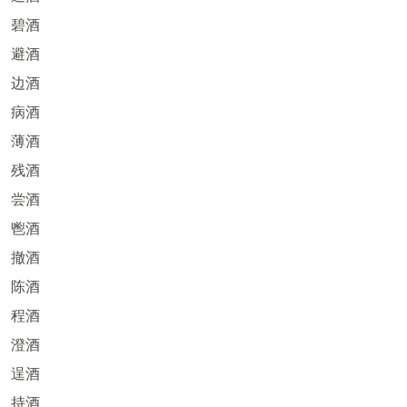
碧酒
避酒
边酒
病酒
薄酒
残酒
尝酒
鬯酒
撤酒
陈酒
程酒
澄酒
逞酒
持酒