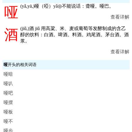
(
yǎ,yā,
)哑（啞）yǎ◎不能说话：聋哑。哑巴。
哑
查看详解
(
jiǔ,
)酒 jiǔ 用高粱、米、麦或葡萄等发酵制成的含乙
酒
醇的饮料：白酒。啤酒。料酒。鸡尾酒。茅台酒。酒
浆。
查看详解
哑
开头的相关词语
哑暗
哑叭
哑吧
哑摆
哑板
哑不
哑步