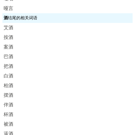
哑言
酒
结尾的相关词语
艾酒
按酒
案酒
巴酒
把酒
白酒
柏酒
摆酒
伴酒
杯酒
被酒
逼酒