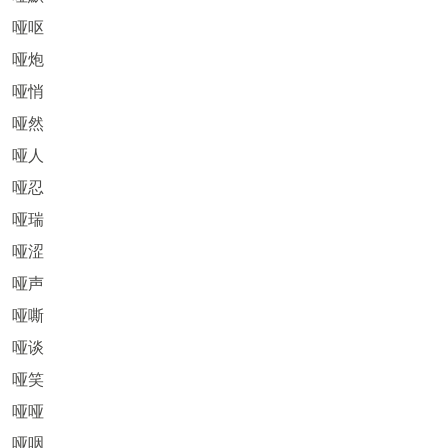
哑呕
哑炮
哑悄
哑然
哑人
哑忍
哑瑞
哑涩
哑声
哑嘶
哑谈
哑笑
哑哑
哑咽