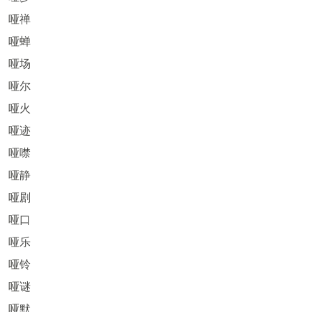
哑禅
哑蝉
哑场
哑尔
哑火
哑迹
哑噤
哑静
哑剧
哑口
哑乐
哑铃
哑谜
哑默