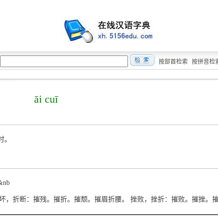
按部首检索
按拼音检
āi cuī
之时。
&nb
uī 破坏，折断：摧残。摧折。摧颓。摧眉折腰。 挫败，挫折：摧败。摧挫。