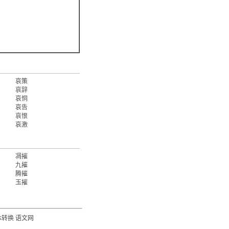
哀策
哀辞
哀恫
哀告
哀恨
哀激
凋摧
九摧
腾摧
玉摧
体转换
语文网