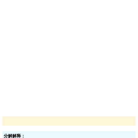
分解解释：