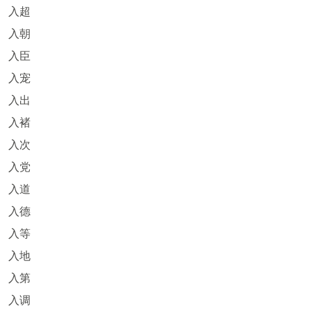
入超
入朝
入臣
入宠
入出
入褚
入次
入党
入道
入德
入等
入地
入第
入调