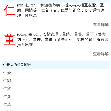
(
rén,
)仁 rén 一种道德范畴，指人与人相互友爱、互
仁
助、同情等：仁义（ａ．仁爱与正义；ｂ．通情达
理，性格温
查看详解
(
dǒng,
)董 dǒng 监督管理：董统。董督。董正（督察
董
纠正）。董理。董事（某些企业、学校的资产所有者
推举出来
查看详解
仁
开头的相关词语
仁爱
仁鄙
仁宾
仁参
仁草