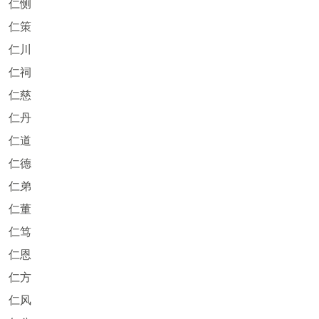
仁恻
仁策
仁川
仁祠
仁慈
仁丹
仁道
仁德
仁弟
仁董
仁笃
仁恩
仁方
仁风