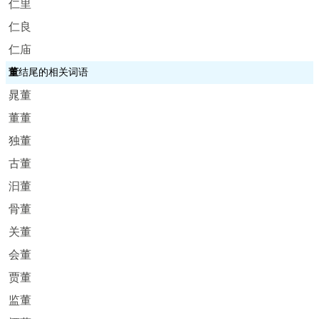
仁里
仁良
仁庙
董
结尾的相关词语
晁董
董董
独董
古董
汩董
骨董
关董
会董
贾董
监董