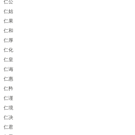
仁公
仁姑
仁果
仁和
仁厚
仁化
仁皇
仁诲
仁惠
仁矜
仁谨
仁境
仁决
仁君