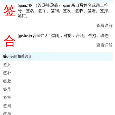
(
qiān,
)签 （簽③签⑥籤） qiān 亲自写姓名或画上符
签
号：签名。签字。签到。签发。签收。签署。签押。
签订。
查看详解
(
gě,hé,
)●合héㄏㄜˊ ◎闭，对拢：合眼。合抱。珠连
合
查看详解
签
开头的相关词语
签兵
签补
签差
签呈
签筹
签厨
签单