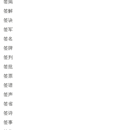
签揭
签解
签诀
签军
签名
签牌
签判
签批
签票
签谱
签声
签省
签诗
签事