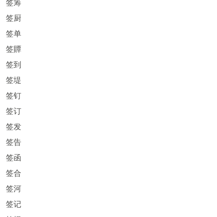
签筹
签厨
签单
签贉
签到
签堤
签钉
签订
签发
签告
签函
签合
签河
签记