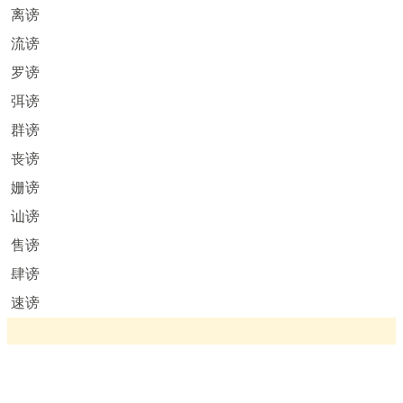
离谤
流谤
罗谤
弭谤
群谤
丧谤
姗谤
讪谤
售谤
肆谤
速谤