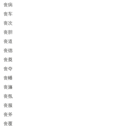
丧病
丧车
丧次
丧胆
丧道
丧德
丧奠
丧夺
丧幡
丧旛
丧氛
丧服
丧斧
丧覆