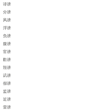
诽谤
分谤
风谤
浮谤
负谤
腹谤
官谤
歡谤
毁谤
讥谤
假谤
监谤
近谤
雷谤