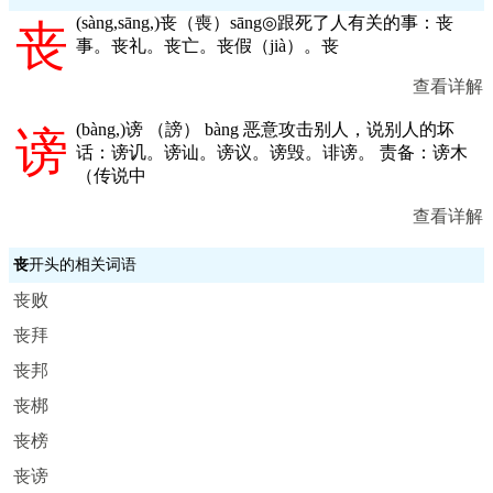
(
sàng,sāng,
)丧（喪）sāng◎跟死了人有关的事：丧
丧
事。丧礼。丧亡。丧假（jià）。丧
查看详解
(
bàng,
)谤 （謗） bàng 恶意攻击别人，说别人的坏
谤
话：谤讥。谤讪。谤议。谤毁。诽谤。 责备：谤木
（传说中
查看详解
丧
开头的相关词语
丧败
丧拜
丧邦
丧梆
丧榜
丧谤