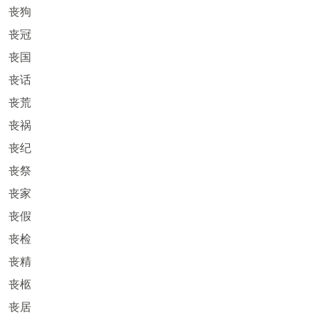
丧狗
丧冠
丧国
丧话
丧荒
丧祸
丧纪
丧祭
丧家
丧假
丧检
丧精
丧柩
丧居