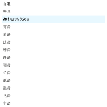
丧沮
丧具
谤
结尾的相关词语
阿谤
避谤
贬谤
辨谤
谗谤
嘲谤
尘谤
诋谤
讟谤
飞谤
非谤