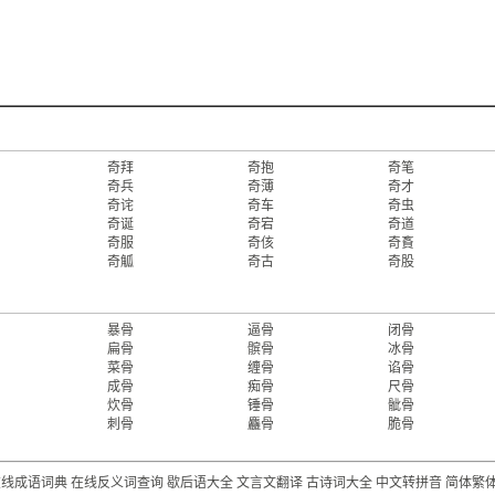
奇拜
奇抱
奇笔
奇兵
奇薄
奇才
奇诧
奇车
奇虫
奇诞
奇宕
奇道
奇服
奇侅
奇賌
奇觚
奇古
奇股
暴骨
逼骨
闭骨
扁骨
髌骨
冰骨
菜骨
缠骨
谄骨
成骨
痴骨
尺骨
炊骨
锤骨
骴骨
刺骨
麤骨
脆骨
在线成语词典
在线反义词查询
歇后语大全
文言文翻译
古诗词大全
中文转拼音
简体繁