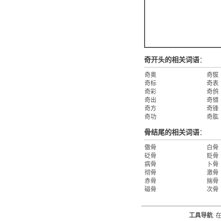
奇开头的相关词语
：
奇奥
奇拔
奇标
奇表
奇彩
奇鸧
奇出
奇错
奇方
奇锋
奇功
奇肱
骨结尾的相关词语
：
傲骨
白骨
砭骨
贬骨
病骨
卜骨
彻骨
澈骨
赤骨
揣骨
磁骨
次骨
工具导航
: