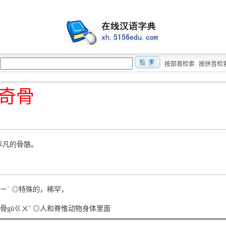
按部首检索
按拼音检
奇骨
指非凡的骨骼。
íㄑㄧˊ ◎特殊的，稀罕，
>●骨gǔㄍㄨˇ ◎人和脊惟动物身体里面