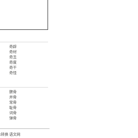
奇辟
奇材
奇丑
奇度
奇干
奇怪
髀骨
并骨
常骨
耻骨
词骨
弹骨
体转换
语文网