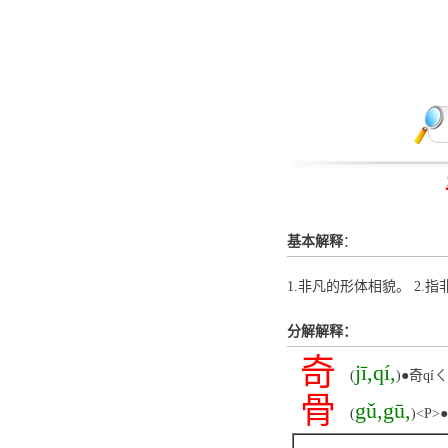
基本解释
：
1.非凡的形体相貌。 2.
分解解释：
奇
jī,qí,
(
)●奇q
骨
gǔ,gū,
(
)<P