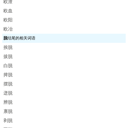
欧泄
欧血
欧阳
欧冶
脱
结尾的相关词语
挨脱
拔脱
白脱
捭脱
摆脱
迸脱
辨脱
禀脱
剥脱