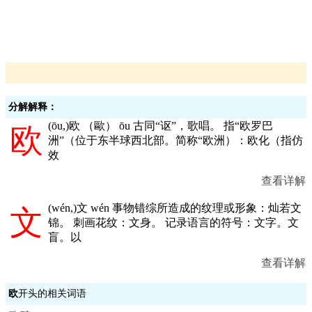
分解解释：
(
ōu,
)欧 （歐） ōu 古同“讴”，歌唱。 指“欧罗巴
欧
洲”（位于东半球西北部。简称“欧洲）：欧化（指仿
效
查看详解
(
wén,
)文 wén 事物错综所造成的纹理或形象：灿若文
文
锦。 刺画花纹：文身。 记录语言的符号：文字。文
盲。以
查看详解
欧
开头的相关词语