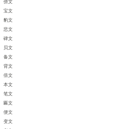
傍文
宝文
豹文
悲文
碑文
贝文
备文
背文
倍文
本文
笔文
匾文
便文
变文