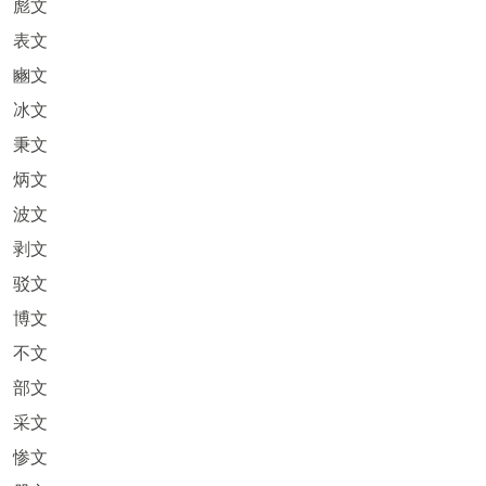
彪文
表文
豳文
冰文
秉文
炳文
波文
剥文
驳文
博文
不文
部文
采文
惨文