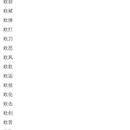
欧碧
欧褚
欧捶
欧打
欧刀
欧恶
欧风
欧歌
欧诟
欧侯
欧化
欧击
欧剑
欧詈