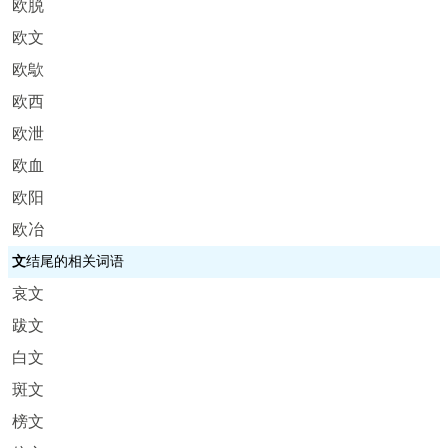
欧脱
欧文
欧歍
欧西
欧泄
欧血
欧阳
欧冶
文
结尾的相关词语
哀文
跋文
白文
斑文
榜文