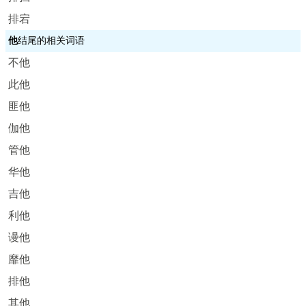
排宕
他
结尾的相关词语
不他
此他
匪他
伽他
管他
华他
吉他
利他
谩他
靡他
排他
其他