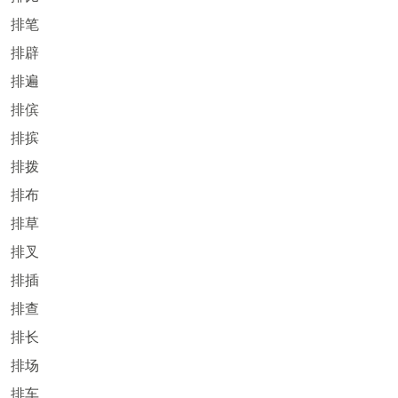
排笔
排辟
排遍
排傧
排摈
排拨
排布
排草
排叉
排插
排查
排长
排场
排车