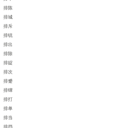
排陈
排城
排斥
排铳
排出
排除
排娖
排次
排蹙
排镩
排打
排单
排当
排挡