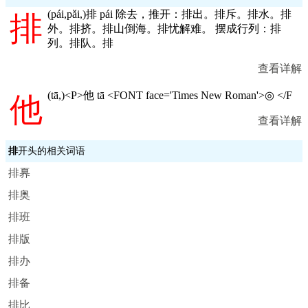
(
pái,pǎi,
)排 pái 除去，推开：排出。排斥。排水。排
排
外。排挤。排山倒海。排忧解难。 摆成行列：排
列。排队。排
查看详解
(
tā,
)<P>他 tā <FONT face='Times New Roman'>◎ </F
他
查看详解
排
开头的相关词语
排奡
排奥
排班
排版
排办
排备
排比