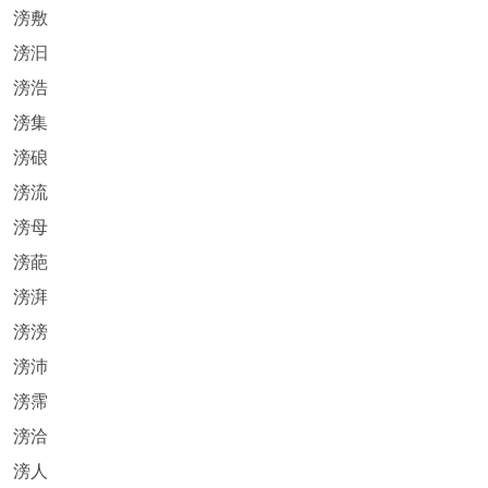
滂敷
滂汩
滂浩
滂集
滂硠
滂流
滂母
滂葩
滂湃
滂滂
滂沛
滂霈
滂洽
滂人