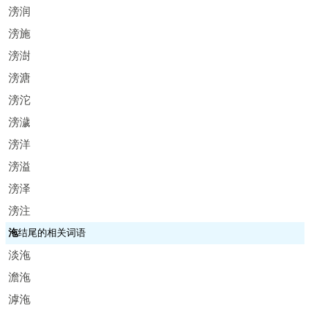
滂润
滂施
滂澍
滂溏
滂沱
滂濊
滂洋
滂溢
滂泽
滂注
沲
结尾的相关词语
淡沲
澹沲
滹沲