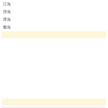
江沲
滂沲
潭沲
颓沲