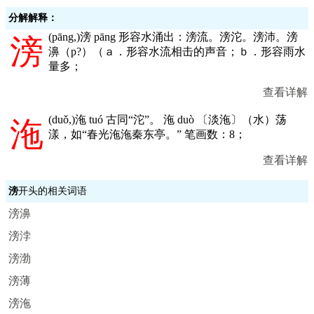
分解解释：
(
pāng,
)滂 pāng 形容水涌出：滂流。滂沱。滂沛。滂
滂
濞（p?）（ａ．形容水流相击的声音；ｂ．形容雨水
量多；
查看详解
(
duǒ,
)沲 tuó 古同“沱”。 沲 duò 〔淡沲〕（水）荡
沲
漾，如“春光沲沲秦东亭。” 笔画数：8；
查看详解
滂
开头的相关词语
滂濞
滂浡
滂渤
滂薄
滂沲