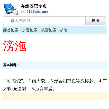
|
|
|
部首检索
拼音检索
笔画检索
起名
滂沲
基本解释
：
1.同"滂沱"。 2.雨大貌。 3.形容泪或血等流得多。 4.广
大貌;充溢貌。 5.形容丰盛。