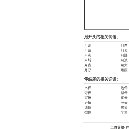
月开头的相关词语
：
月爱
月白
月蔈
月表
月彩
月躔
月城
月池
月竁
月大
月邸
月底
俸结尾的相关词语
：
本俸
边俸
夺俸
恩俸
官俸
隺俸
吏俸
廉俸
请俸
赏俸
微俸
辛俸
工具导航
: