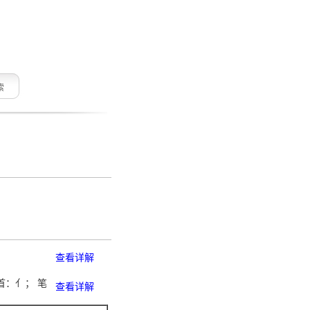
索
查看详解
首：亻； 笔
查看详解