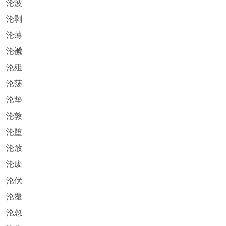
沦波
沦剥
沦薄
沦褫
沦殂
沦荡
沦垫
沦敦
沦堕
沦放
沦废
沦伏
沦覆
沦忽