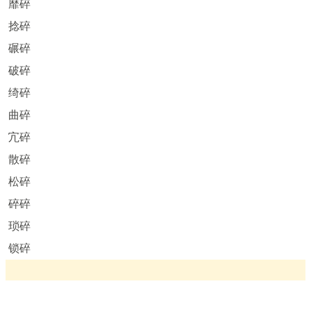
靡碎
捻碎
碾碎
破碎
绮碎
曲碎
宂碎
散碎
松碎
碎碎
琐碎
锁碎