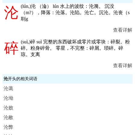
(
lún,
)沦 （淪） lún 水上的波纹：沦漪。 沉没
沦
（m?），降落：沦落。沦陷。沦亡。沉沦。沦丧（s
刵g
查看详解
(
suì,
)碎 suì 完整的东西破坏成零片或零块：碎裂。粉
碎
碎。粉身碎骨。 零星，不完整：碎屑。琐碎。碎
琼。支离
查看详解
沦
开头的相关词语
沦蔼
沦坳
沦败
沦敝
沦弊