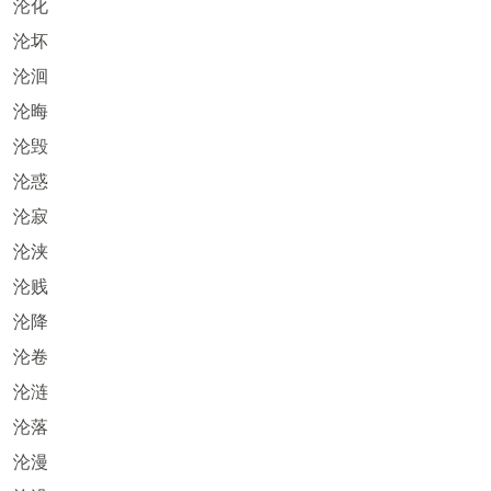
沦化
沦坏
沦洄
沦晦
沦毁
沦惑
沦寂
沦浃
沦贱
沦降
沦卷
沦涟
沦落
沦漫