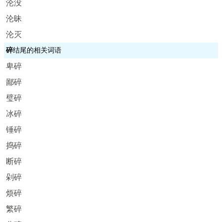
沦没
沦昧
沦灭
碎
结尾的相关词语
卑碎
鄙碎
璧碎
冰碎
锤碎
捣碎
断碎
剁碎
烦碎
繁碎