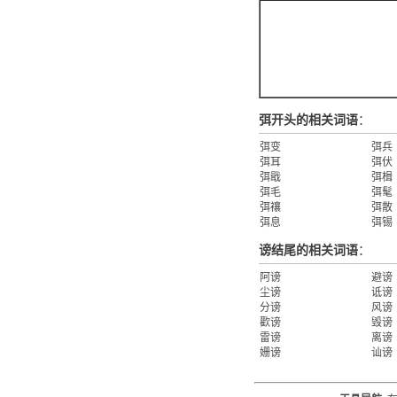
弭开头的相关词语
：
弭变
弭兵
弭耳
弭伏
弭戢
弭楫
弭毛
弭髦
弭禳
弭散
弭息
弭锡
谤结尾的相关词语
：
阿谤
避谤
尘谤
诋谤
分谤
风谤
歡谤
毁谤
雷谤
离谤
姗谤
讪谤