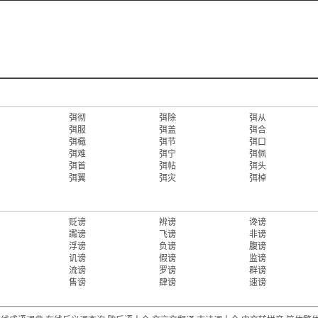
弭彻
弭除
弭从
弭服
弭盖
弭合
弭檝
弭节
弭口
弭难
弭宁
弭佩
弭首
弭帖
弭头
弭翼
弭灾
弭棹
贬谤
辨谤
谗谤
讟谤
飞谤
非谤
浮谤
负谤
腹谤
讥谤
假谤
监谤
流谤
罗谤
群谤
售谤
肆谤
速谤