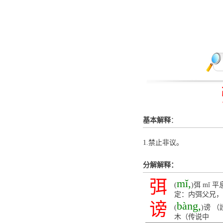
基本解释
：
1.禁止非议。
分解解释：
弭
mǐ,
(
)弭 m
定：内弭父兄，
谤
bàng,
(
)谤 
木（传说中