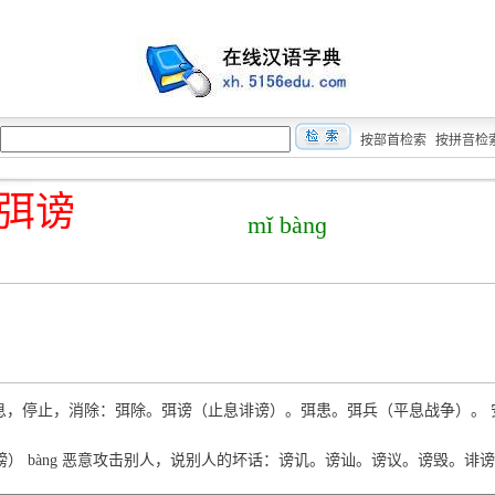
按部首检索
按拼音检
弭谤
mǐ bànɡ
ǐ 平息，停止，消除：弭除。弭谤（止息诽谤）。弭患。弭兵（平息战争）。
（謗） bàng 恶意攻击别人，说别人的坏话：谤讥。谤讪。谤议。谤毁。诽