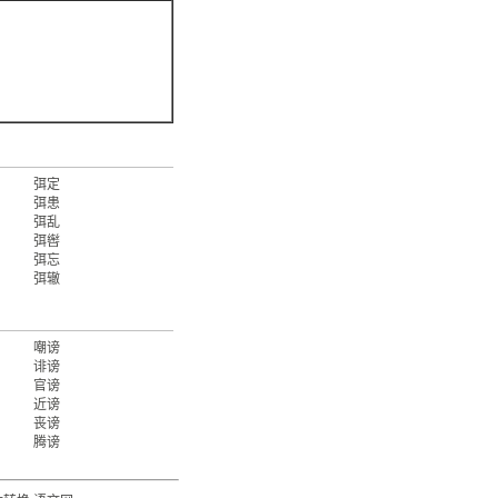
弭定
弭患
弭乱
弭辔
弭忘
弭辙
嘲谤
诽谤
官谤
近谤
丧谤
腾谤