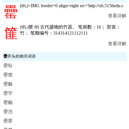
(
léi,
)<IMG border=0 align=right src='http://xh.5156edu.c
罍
查看详解
(
fěi,
)篚 fěi 古代盛物的竹器。 笔画数：16； 部首：
篚
竹； 笔顺编号：314314121112111
查看详解
罍
开头的相关词语
罍耻
罍篚
罍觚
罍斝
罍觞
罍洗
罍罂