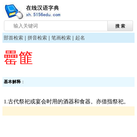
|
|
|
部首检索
拼音检索
笔画检索
起名
罍篚
基本解释
：
1.古代祭祀或宴会时用的酒器和食器。亦借指祭祀。