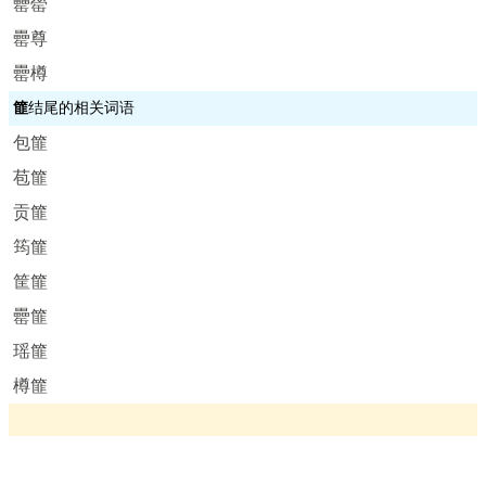
罍罃
罍尊
罍樽
篚
结尾的相关词语
包篚
苞篚
贡篚
筠篚
筐篚
罍篚
瑶篚
樽篚