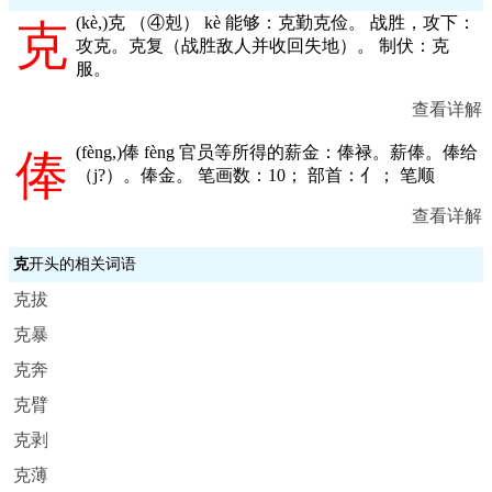
(
kè,
)克 （④剋） kè 能够：克勤克俭。 战胜，攻下：
克
攻克。克复（战胜敌人并收回失地）。 制伏：克
服。
查看详解
(
fèng,
)俸 fèng 官员等所得的薪金：俸禄。薪俸。俸给
俸
（j?）。俸金。 笔画数：10； 部首：亻； 笔顺
查看详解
克
开头的相关词语
克拔
克暴
克奔
克臂
克剥
克薄