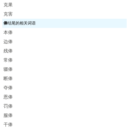
克果
克害
俸
结尾的相关词语
本俸
边俸
残俸
常俸
辍俸
断俸
夺俸
恩俸
罚俸
服俸
干俸