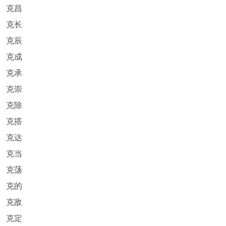
克昌
克长
克辰
克成
克承
克崇
克除
克搭
克达
克当
克荡
克的
克敌
克定