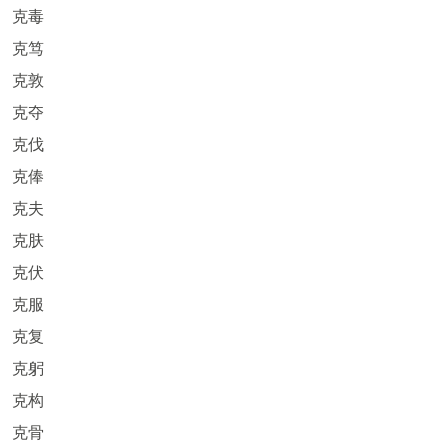
克毒
克笃
克敦
克夺
克伐
克俸
克夫
克肤
克伏
克服
克复
克躬
克构
克骨