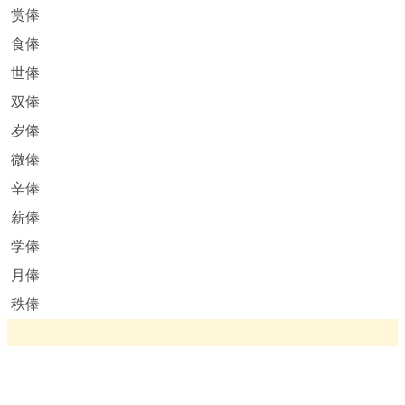
赏俸
食俸
世俸
双俸
岁俸
微俸
辛俸
薪俸
学俸
月俸
秩俸