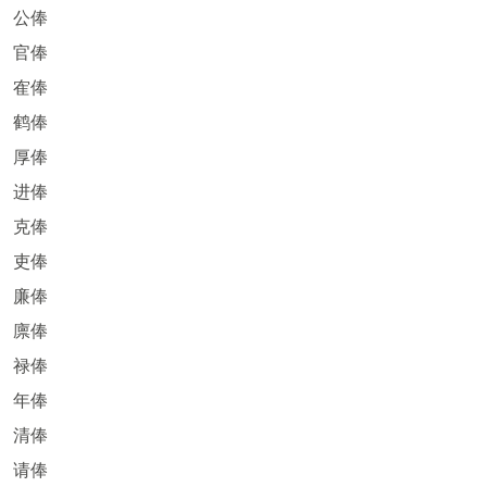
公俸
官俸
隺俸
鹤俸
厚俸
进俸
克俸
吏俸
廉俸
廪俸
禄俸
年俸
清俸
请俸