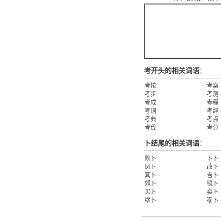
考开头的相关词语
：
考按
考案
考步
考测
考成
考程
考词
考辞
考典
考点
考伐
考分
卜结尾的相关词语
：
败卜
卜卜
凤卜
改卜
箕卜
吉卜
郊卜
镜卜
买卜
卖卜
缪卜
穆卜