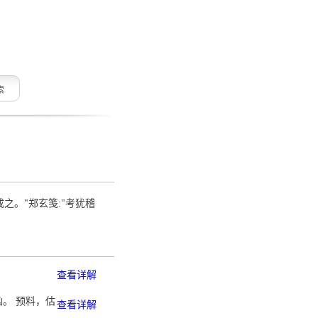
索
之。"郑玄笺:"考犹稽
查看详解
凶。 预料，估
查看详解