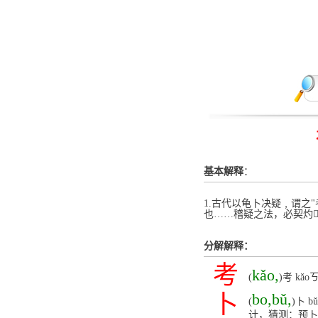
基本解释
：
1.古代以龟卜决疑﹐谓之
也……稽疑之法，必契灼
分解解释：
考
kǎo,
(
)考 k
卜
bo,bǔ,
(
)卜
计，猜测：预卜