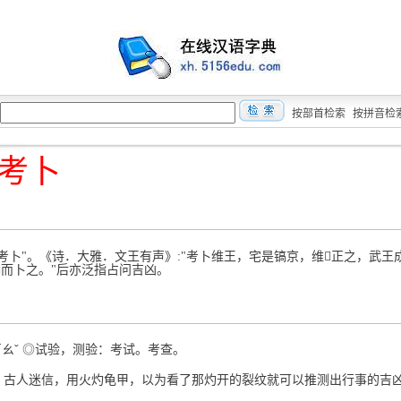
按部首检索
按拼音检
考卜
"考卜"。《诗．大雅．文王有声》:"考卜维王，宅是镐京，维正之，武王成
而卜之。"后亦泛指占问吉凶。
ǎoㄎㄠˇ ◎试验，测验：考试。考查。
 bǔ 古人迷信，用火灼龟甲，以为看了那灼开的裂纹就可以推测出行事的吉