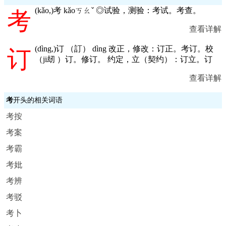
(
kǎo,
)考 kǎoㄎㄠˇ ◎试验，测验：考试。考查。
考
查看详解
(
dìng,
)订 （訂） dìng 改正，修改：订正。考订。校
订
（ji刼 ）订。修订。 约定，立（契约）：订立。订
查看详解
考
开头的相关词语
考按
考案
考霸
考妣
考辨
考驳
考卜