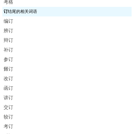
考格
订
结尾的相关词语
编订
辨订
辩订
补订
参订
雠订
改订
函订
讲订
交订
较订
考订