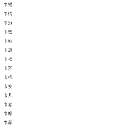
巾褠
巾鞲
巾冠
巾盥
巾帼
巾裹
巾褐
巾环
巾机
巾笈
巾几
巾卷
巾帽
巾幂