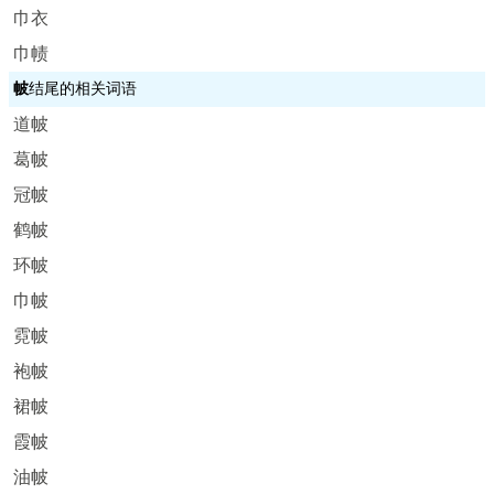
巾衣
巾帻
帔
结尾的相关词语
道帔
葛帔
冠帔
鹤帔
环帔
巾帔
霓帔
袍帔
裙帔
霞帔
油帔