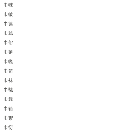
巾帓
巾帔
巾箧
巾舃
巾帤
巾箑
巾帨
巾笥
巾袜
巾韈
巾舞
巾箱
巾絮
巾衍