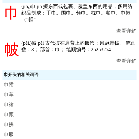
(
jīn,
)巾 jīn 擦东西或包裹、覆盖东西的用品，多用纺
巾
织品制成：手巾。围巾。领巾。枕巾。餐巾。巾帼
（“帼”
查看详解
(
pèi,
)帔 pèi 古代披在肩背上的服饰：凤冠霞帔。 笔画
帔
数：8； 部首：巾； 笔顺编号：25253254
查看详解
巾
开头的相关词语
巾鞴
巾车
巾褚
巾额
巾拂
巾服