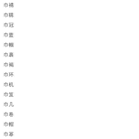
巾褠
巾鞲
巾冠
巾盥
巾帼
巾裹
巾褐
巾环
巾机
巾笈
巾几
巾卷
巾帽
巾幂