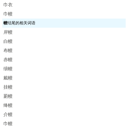
巾衣
巾帻
帻
结尾的相关词语
岸帻
白帻
布帻
赤帻
缞帻
戴帻
挂帻
罽帻
绛帻
介帻
巾帻