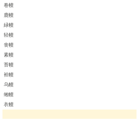
卷帻
鹿帻
緑帻
轻帻
丧帻
素帻
苔帻
袒帻
乌帻
缃帻
衣帻