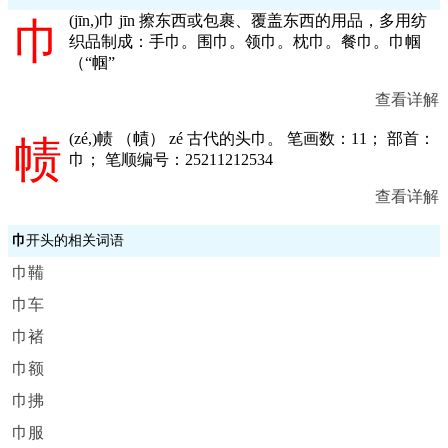
(
jīn,
)巾 jīn 擦东西或包裹、覆盖东西的用品，多用纺
巾
织品制成：手巾。围巾。领巾。枕巾。餐巾。巾帼
（“帼”
查看详解
(
zé,
)帻 （幘） zé 古代的头巾。 笔画数：11； 部首：
帻
巾； 笔顺编号：25211212534
查看详解
巾
开头的相关词语
巾鞴
巾车
巾褚
巾额
巾拂
巾服