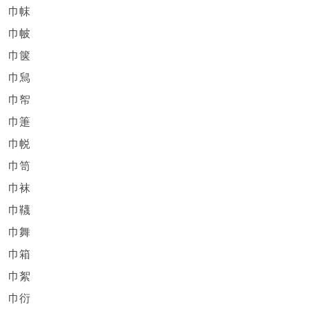
巾帓
巾帔
巾箧
巾舃
巾帤
巾箑
巾帨
巾笥
巾袜
巾韈
巾舞
巾箱
巾絮
巾衍