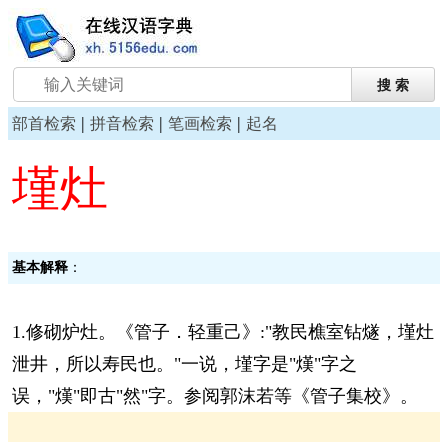
|
|
|
部首检索
拼音检索
笔画检索
起名
墐灶
基本解释
：
1.修砌炉灶。《管子．轻重己》:"教民樵室钻燧，墐灶
泄井，所以寿民也。"一说，墐字是"熯"字之
误，"熯"即古"然"字。参阅郭沫若等《管子集校》。