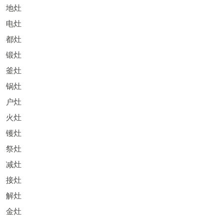
地灶
电灶
都灶
锻灶
釜灶
锅灶
户灶
火灶
镬灶
祭灶
减灶
接灶
解灶
金灶