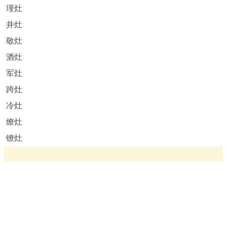
墐灶
井灶
敬灶
酒灶
军灶
跨灶
冷灶
燎灶
镣灶