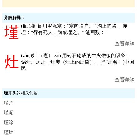
分解解释：
(
jìn,
)墐 jìn 用泥涂塞：“塞向墐户。” 沟上的路。 掩
墐
埋：“行有死人，尚或墐之。” 笔画数：1
查看详解
(
zào,
)灶 （竈） zào 用砖石砌成的生火做饭的设备：
灶
锅灶。炉灶。灶突（灶上的烟筒）。 指“灶君”（中国
民
查看详解
墐
开头的相关词语
墐户
墐泥
墐涂
墐灶