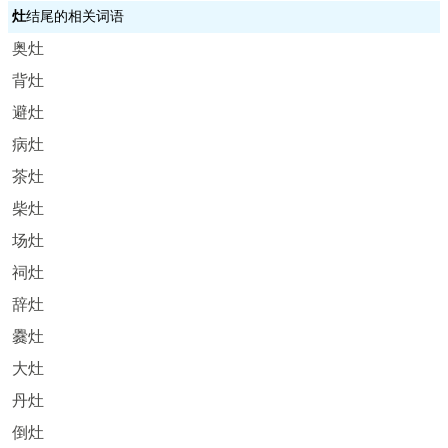
灶
结尾的相关词语
奥灶
背灶
避灶
病灶
茶灶
柴灶
场灶
祠灶
辞灶
爨灶
大灶
丹灶
倒灶