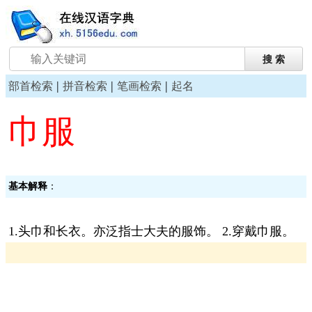
|
|
|
部首检索
拼音检索
笔画检索
起名
巾服
基本解释
：
1.头巾和长衣。亦泛指士大夫的服饰。 2.穿戴巾服。