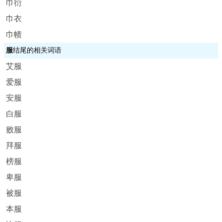
巾衍
巾衣
巾帻
服
结尾的相关词语
艾服
爱服
安服
白服
败服
拜服
榜服
卑服
被服
本服