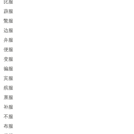
比服
薜服
鷩服
边服
弁服
便服
变服
徧服
宾服
殡服
禀服
补服
不服
布服