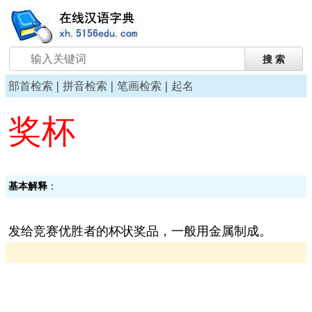
|
|
|
部首检索
拼音检索
笔画检索
起名
奖杯
基本解释
：
发给竞赛优胜者的杯状奖品，一般用金属制成。