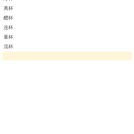
离杯
醴杯
连杯
量杯
流杯