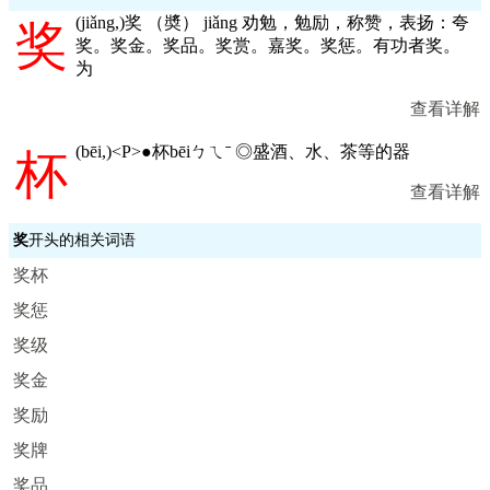
(
jiǎng,
)奖 （奬） jiǎng 劝勉，勉励，称赞，表扬：夸
奖
奖。奖金。奖品。奖赏。嘉奖。奖惩。有功者奖。
为
查看详解
(
bēi,
)<P>●杯bēiㄅㄟˉ ◎盛酒、水、茶等的器
杯
查看详解
奖
开头的相关词语
奖杯
奖惩
奖级
奖金
奖励
奖牌
奖品