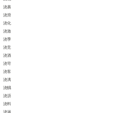
浇裹
浇滑
浇化
浇激
浇季
浇竞
浇酒
浇苛
浇客
浇漓
浇醨
浇沥
浇料
浇淋