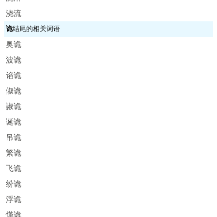
浇流
诡
结尾的相关词语
奥诡
波诡
谄诡
俶诡
諔诡
诞诡
吊诡
繁诡
飞诡
纷诡
浮诡
愅诡