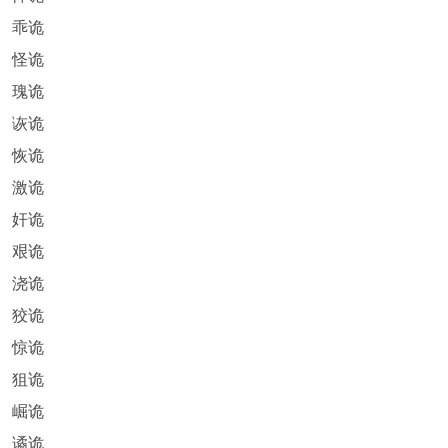
乖诡
怪诡
瑰诡
诙诡
恢诡
激诡
奸诡
艰诡
浇诡
狡诡
惊诡
狙诡
崛诡
谲诡