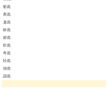
魁诡
离诡
尨诡
昧诡
僻诡
欺诡
奇诡
轻诡
倾诡
誳诡