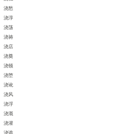
浇愁
浇淳
浇荡
浇祷
浇店
浇奠
浇顿
浇堕
浇讹
浇风
浇浮
浇溉
浇灌
浇诡