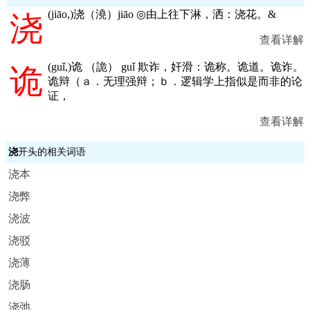
(
jiāo,
)浇（澆）jiāo ◎由上往下淋，洒：浇花。&
浇
查看详解
(
guǐ,
)诡 （詭） guǐ 欺诈，奸滑：诡称。诡道。诡诈。
诡
诡辩（ａ．无理强辩；ｂ．逻辑学上指似是而非的论
证，
查看详解
浇
开头的相关词语
浇本
浇弊
浇波
浇驳
浇薄
浇肠
浇弛