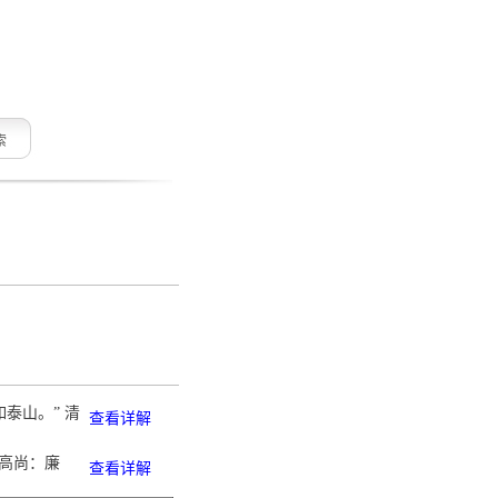
索
如泰山。” 清
查看详解
德高尚：廉
查看详解