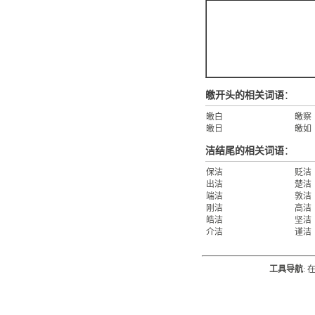
皦开头的相关词语
：
皦白
皦察
皦日
皦如
洁结尾的相关词语
：
保洁
贬洁
出洁
楚洁
端洁
敦洁
刚洁
高洁
皓洁
坚洁
介洁
谨洁
工具导航
: