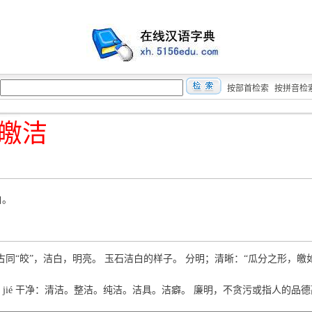
按部首检索
按拼音检
皦洁
白。
iǎo 古同“皎”，洁白，明亮。 玉石洁白的样子。 分明；清晰：“瓜分之形，皦
） jié 干净：清洁。整洁。纯洁。洁具。洁癖。 廉明，不贪污或指人的品