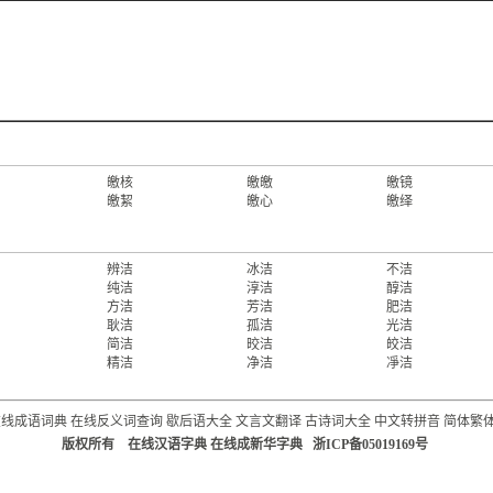
皦核
皦皦
皦镜
皦絜
皦心
皦绎
辨洁
冰洁
不洁
纯洁
淳洁
醇洁
方洁
芳洁
肥洁
耿洁
孤洁
光洁
简洁
晈洁
皎洁
精洁
净洁
凈洁
在线成语词典
在线反义词查询
歇后语大全
文言文翻译
古诗词大全
中文转拼音
简体繁
版权所有 在线汉语字典 在线成新华字典 浙ICP备05019169号