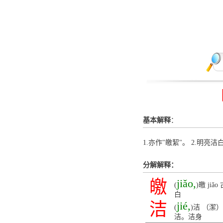
基本解释
：
1.亦作"皦絜"。 2.明亮洁
分解解释：
皦
jiǎo,
(
)皦 j
白
洁
jié,
(
)洁 （潔
洁。洁身