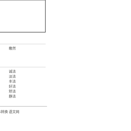
皦然
诚洁
淡洁
丰洁
好洁
矫洁
静洁
体转换
语文网