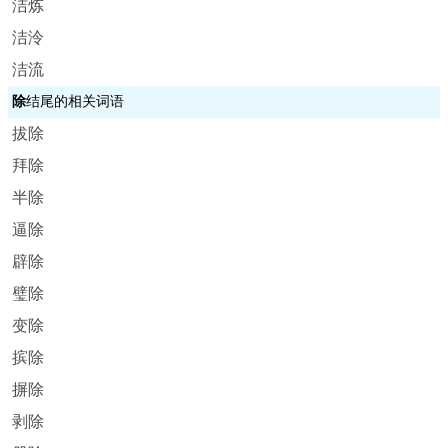
洁炼
洁泠
洁流
除
结尾的相关词语
拔除
拜除
半除
逼除
辟除
璧除
变除
摈除
摒除
剥除