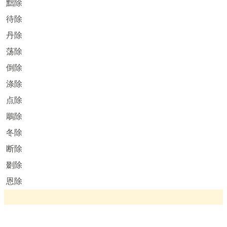
黜除
待除
丹除
荡除
倒除
涤除
点除
鵰除
冬除
断除
剟除
恩除