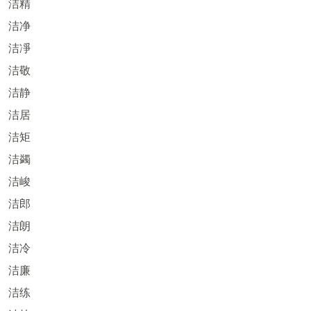
洁精
洁净
洁凈
洁敬
洁静
洁居
洁矩
洁蠲
洁峻
洁郎
洁朗
洁冷
洁廉
洁练