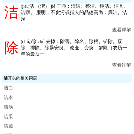
(
jié,
)洁 （潔） jié 干净：清洁。整洁。纯洁。洁具。
洁
洁癖。 廉明，不贪污或指人的品德高尚：廉洁。洁
身
查看详解
(
chú,
)除 chú 去掉：除害。除名。除根。铲除。废
除
除。排除。除暴安良。 改变，变换：岁除（农历一
年的最后一
查看详解
洁
开头的相关词语
洁白
洁本
洁病
洁采
洁藏