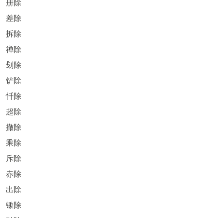
册除
差除
拆除
禅除
刬除
铲除
忏除
超除
撤除
乘除
斥除
赤除
出除
锄除